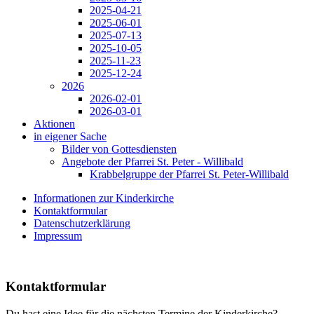
2025-04-21
2025-06-01
2025-07-13
2025-10-05
2025-11-23
2025-12-24
2026
2026-02-01
2026-03-01
Aktionen
in eigener Sache
Bilder von Gottesdiensten
Angebote der Pfarrei St. Peter - Willibald
Krabbelgruppe der Pfarrei St. Peter-Willibald
Informationen zur Kinderkirche
Kontaktformular
Datenschutzerklärung
Impressum
Kontaktformular
Du hast eine Idee für die nächsten Termine der Kinderkirche?