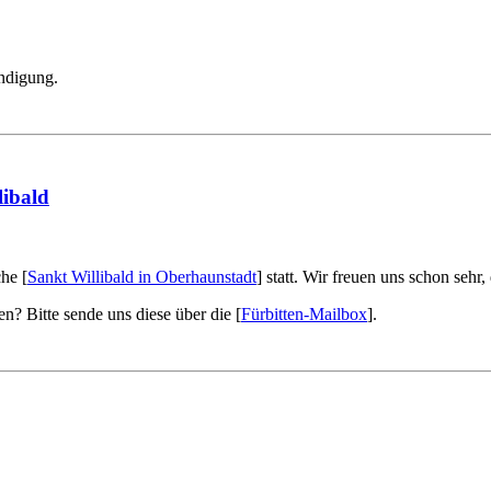
ündigung.
libald
he [
Sankt Willibald in Oberhaunstadt
] statt. Wir freuen uns schon seh
en? Bitte sende uns diese über die [
Fürbitten-Mailbox
].