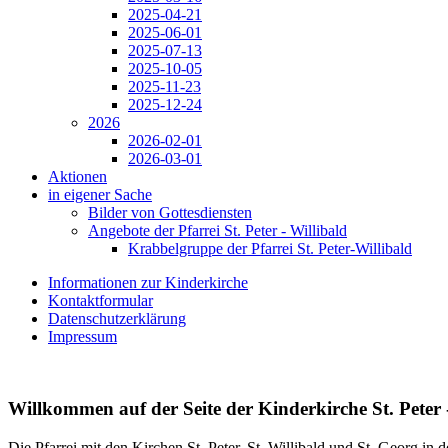
2025-04-21
2025-06-01
2025-07-13
2025-10-05
2025-11-23
2025-12-24
2026
2026-02-01
2026-03-01
Aktionen
in eigener Sache
Bilder von Gottesdiensten
Angebote der Pfarrei St. Peter - Willibald
Krabbelgruppe der Pfarrei St. Peter-Willibald
Informationen zur Kinderkirche
Kontaktformular
Datenschutzerklärung
Impressum
Willkommen auf der Seite der Kinderkirche St. Peter 
Die Pfarrei mit den Kirchen St. Peter, St. Willibald und St. Georg in